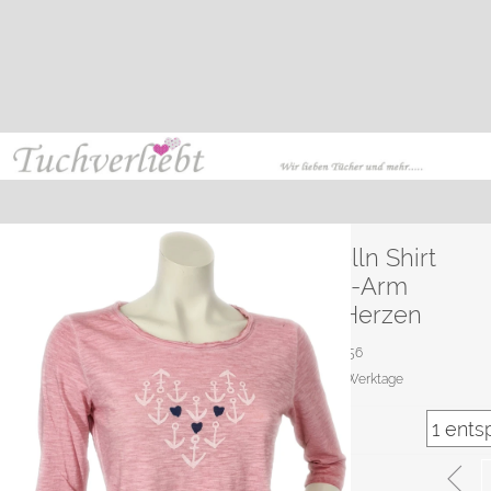
Kurt Kölln Shirt
rosa ¾ -Arm
Anker Herzen
Artikelnr.: 23556
Lieferzeit*:
3 Werktage
Größe
Menge: