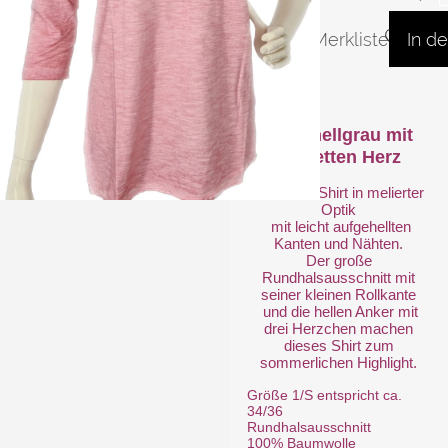
Auf die Merkliste
In d
Shirt hellgrau mit
Pailletten Herz
Schickes Shirt in melierter
Optik
mit leicht aufgehellten
Kanten und Nähten.
Der große
Rundhalsausschnitt mit
seiner kleinen Rollkante
und die hellen Anker mit
drei Herzchen machen
dieses Shirt zum
sommerlichen Highlight.
Größe 1/S entspricht ca.
34/36
Rundhalsausschnitt
100% Baumwolle